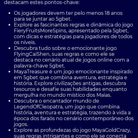
destacam estes pontos-chave:
Os jogadores devem ter pelo menos 18 anos
para se juntar ao 5gbet.
Explore as fascinantes regras e dinâmica do jogo
FieryFruitsMoreSpins, apresentado pela 5gbet,
com dicas e estratégias para jogadores de todos
os níveis.
Descubra tudo sobre o emocionante jogo
FlyingCaiShen, suas regras e como ele se
destaca no cenário atual de jogos online com a
palavra-chave 5gbet.
MayaTreasure é um jogo emocionante inspirado
em 5gbet que combina aventura, estratégia e
história. Explore civilizações antigas, descubra
tesouros e desafie suas habilidades enquanto
mergulha no mundo místico dos Maias.
Descubra o encantador mundo de
LegendOfCleopatra, um jogo que combina
história, aventura e estratégia, trazendo à vida a
época dos faraós no cenário contemporâneo dos
jogos.
Explore as profundezas do jogo MayaGoldCrazy,
suas regras intrigantes e como ele se conecta