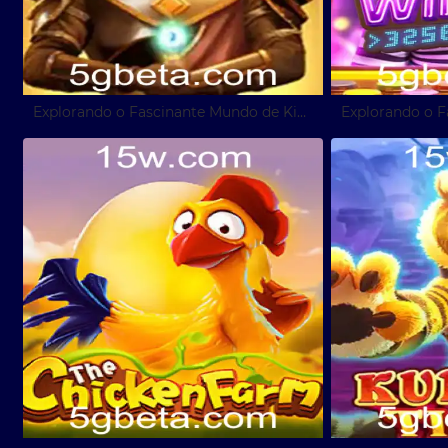
Explorando o Fascinante Mundo de KingcraftMenomin