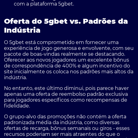
com a plataforma 5gbet.
Oferta do 5gbet vs. Padrões da
Indústria
O 5gbet está comprometido em fornecer uma
experiência de jogo generosa e envolvente, com seu
pacote de boas-vindas realmente se destacando.
Oferecer aos novos jogadores um excelente bônus
de correspondência de 400% e algum incentivo do
site inicialmente os coloca nos padrões mais altos da
indústria.
No entanto, este último diminui, pois parece haver
apenas uma oferta de reembolso padrão exclusiva
para jogadores específicos como recompensas de
fidelidade.
O grupo-alvo das promoções não contém a oferta
padronizada média da indústria, como diversas
ofertas de recarga, bônus semanais ou giros - esses
recursos poderiam ser mais atraentes do que o