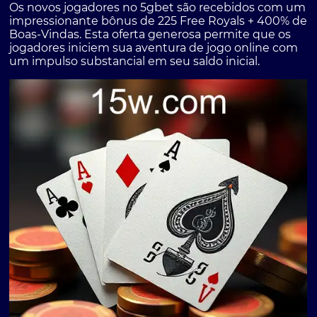
Os novos jogadores no 5gbet são recebidos com um
impressionante bônus de 225 Free Royals + 400% de
Boas-Vindas. Esta oferta generosa permite que os
jogadores iniciem sua aventura de jogo online com
um impulso substancial em seu saldo inicial.