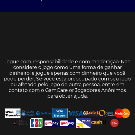
Jogue com responsabilidade e com moderação. Não
considere o jogo como uma forma de ganhar
dinheiro, e jogue apenas com dinheiro que você
pode perder. Se você está preocupado com seu jogo
ou afetado pelo jogo de outra pessoa, entre em
contato com o
GamCare
or
Jogadores Anônimos
para obter ajuda.