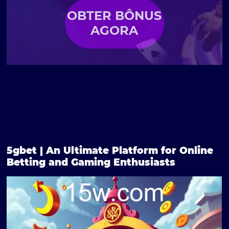
OBTER BÔNUS
AGORA
5gbet | An Ultimate Platform for Online
Betting and Gaming Enthusiasts