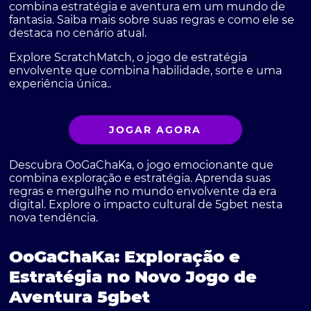
combina estratégia e aventura em um mundo de
fantasia. Saiba mais sobre suas regras e como ele se
destaca no cenário atual.
Explore ScratchMatch, o jogo de estratégia
envolvente que combina habilidade, sorte e uma
experiência única..
JOGAR AGORA
Descubra OoGaChaKa, o jogo emocionante que
combina exploração e estratégia. Aprenda suas
regras e mergulhe no mundo envolvente da era
digital. Explore o impacto cultural de 5gbet nesta
nova tendência.
OoGaChaKa: Exploração e
Estratégia no Novo Jogo de
Aventura 5gbet