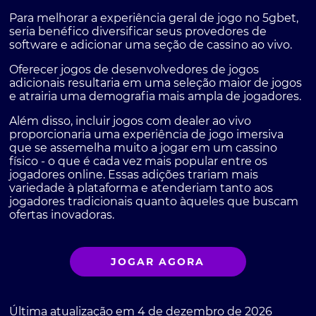
Para melhorar a experiência geral de jogo no 5gbet,
seria benéfico diversificar seus provedores de
software e adicionar uma seção de cassino ao vivo.
Oferecer jogos de desenvolvedores de jogos
adicionais resultaria em uma seleção maior de jogos
e atrairia uma demografia mais ampla de jogadores.
Além disso, incluir jogos com dealer ao vivo
proporcionaria uma experiência de jogo imersiva
que se assemelha muito a jogar em um cassino
físico - o que é cada vez mais popular entre os
jogadores online. Essas adições trariam mais
variedade à plataforma e atenderiam tanto aos
jogadores tradicionais quanto àqueles que buscam
ofertas inovadoras.
JOGAR AGORA
Última atualização em 4 de dezembro de 2026