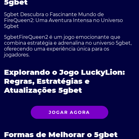
5gbet
5gbet Descubra o Fascinante Mundo de
FireQueen2: Uma Aventura Intensa no Universo
5gbet
5gbetFireQueen2 é um jogo emocionante que
combina estratégia e adrenalina no universo 5gbet,
oferecendo uma experiência única para os
jogadores.
Explorando o Jogo LuckyLion:
Regras, Estratégias e
Atualizações 5gbet
JOGAR AGORA
Formas de Melhorar o 5gbet