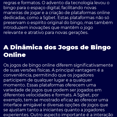
regras e formatos. O advento da tecnologia levou o
bingo para o espaço digital, facilitando novas
maneiras de jogar e a criação de plataformas online
dedicadas, como a 5gbet. Estas plataformas não só
preservam o espírito original do bingo, mas também
introduzem inovações que mantêm o jogo
relevante e atrativo para novas gerações.
A Dinâmica dos Jogos de Bingo
Online
Os jogos de bingo online diferem significativamente
de suas versões físicas. A principal vantagem é a
conveniência, permitindo que os jogadores
participem de qualquer lugar e a qualquer
momento. Essas plataformas oferecem uma
variedade de jogos que podem ser jogados em
diferentes velocidades e formats. A 5gbet, por
exemplo, tem se mostrado eficaz ao oferecer uma
interface amigável e diversas opções de jogos que
se ajustam tanto a iniciantes quanto a jogadores
experientes. Outro aspecto importante é a interação