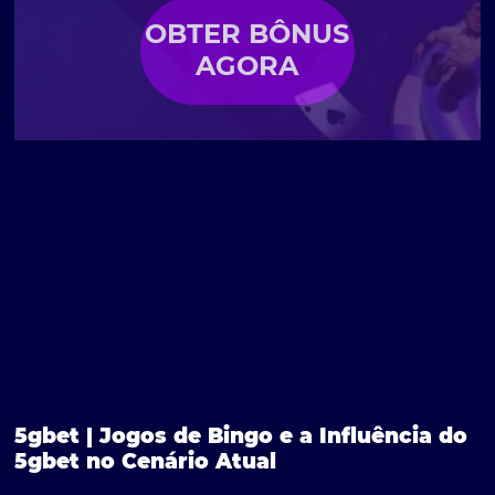
OBTER BÔNUS
AGORA
5gbet | Jogos de Bingo e a Influência do
5gbet no Cenário Atual