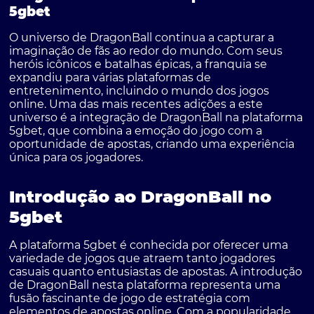
5gbet
O universo de DragonBall continua a capturar a
imaginação de fãs ao redor do mundo. Com seus
heróis icônicos e batalhas épicas, a franquia se
expandiu para várias plataformas de
entretenimento, incluindo o mundo dos jogos
online. Uma das mais recentes adições a este
universo é a integração de DragonBall na plataforma
5gbet, que combina a emoção do jogo com a
oportunidade de apostas, criando uma experiência
única para os jogadores.
Introdução ao DragonBall no
5gbet
A plataforma 5gbet é conhecida por oferecer uma
variedade de jogos que atraem tanto jogadores
casuais quanto entusiastas de apostas. A introdução
de DragonBall nesta plataforma representa uma
fusão fascinante de jogo de estratégia com
elementos de apostas online. Com a popularidade