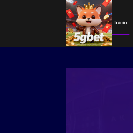
Início