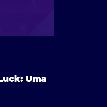
Luck: Uma