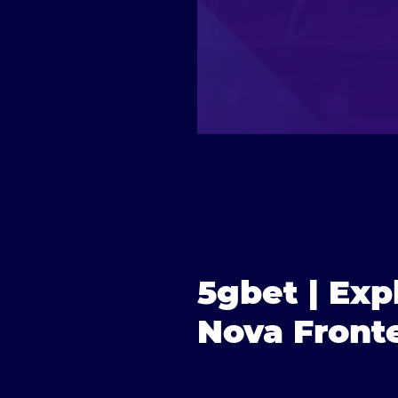
5gbet | Ex
Nova Front