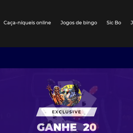
Caça-níqueis online
Jogos de bingo
Sic Bo
EXCLUSIVE
GANHE
20