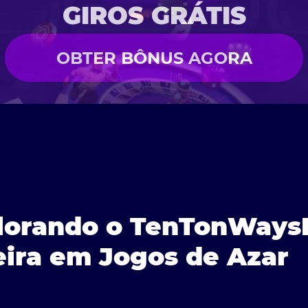
GIROS GRÁTIS
OBTER BÔNUS AGORA
plorando o TenTonWays
eira em Jogos de Azar