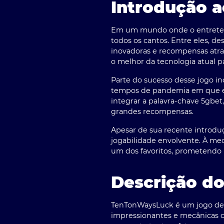
Introdução 
Em um mundo onde o entretenim
todos os cantos. Entre eles, de
inovadoras e recompensas atra
o melhor da tecnologia atual p
Parte do sucesso desse jogo in
tempos de pandemia em que en
integrar a palavra-chave
5gbet
grandes recompensas.
Apesar de sua recente introduç
jogabilidade envolvente. À me
um dos favoritos, prometendo 
Descrição d
TenTonWaysLuck é um jogo de a
impressionantes e mecânicas de