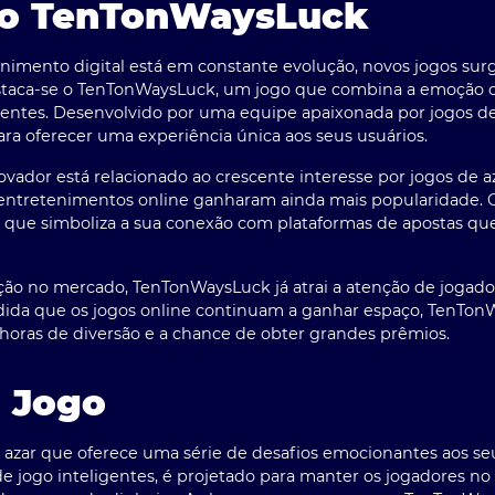
ao TenTonWaysLuck
ento digital está em constante evolução, novos jogos surg
staca-se o
TenTonWaysLuck
, um jogo que combina a emoção d
entes. Desenvolvido por uma equipe apaixonada por jogos de
ara oferecer uma experiência única aos seus usuários.
ovador está relacionado ao crescente interesse por jogos de a
tretenimentos online ganharam ainda mais popularidade. 
, que simboliza a sua conexão com plataformas de apostas qu
ão no mercado, TenTonWaysLuck já atrai a atenção de jogadore
dida que os jogos online continuam a ganhar espaço,
TenTon
horas de diversão e a chance de obter grandes prêmios.
o Jogo
zar que oferece uma série de desafios emocionantes aos seu
 jogo inteligentes, é projetado para manter os jogadores no 