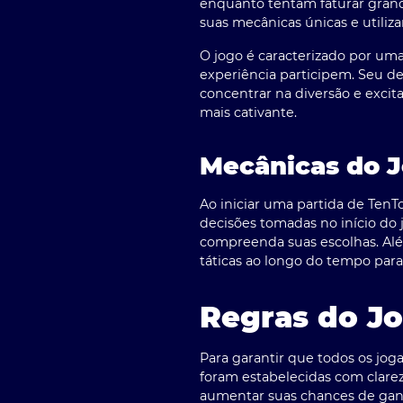
enquanto tentam faturar gran
suas mecânicas únicas e utiliza
O jogo é caracterizado por uma
experiência participem. Seu de
concentrar na diversão e excit
mais cativante.
Mecânicas do 
Ao iniciar uma partida de Ten
decisões tomadas no início do
compreenda suas escolhas. Alé
táticas ao longo do tempo para 
Regras do J
Para garantir que todos os j
foram estabelecidas com clarez
aumentar suas chances de ganha