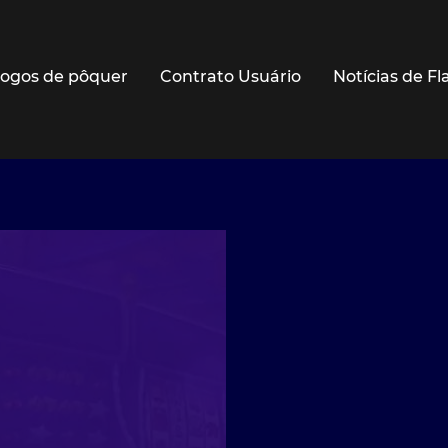
Jogos de pôquer
Contrato Usuário
Notícias de Fl