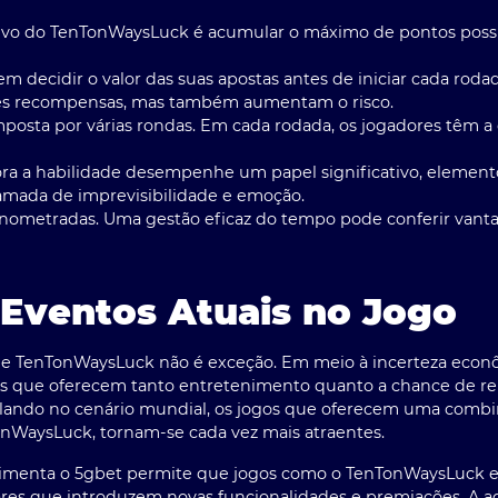
etivo do TenTonWaysLuck é acumular o máximo de pontos poss
em decidir o valor das suas apostas antes de iniciar cada roda
es recompensas, mas também aumentam o risco.
mposta por várias rondas. Em cada rodada, os jogadores têm a
ra a habilidade desempenhe um papel significativo, elemento
amada de imprevisibilidade e emoção.
ronometradas. Uma gestão eficaz do tempo pode conferir vant
Eventos Atuais no Jogo
 e
TenTonWaysLuck
não é exceção. Em meio à incerteza econô
s que oferecem tanto entretenimento quanto a chance de ren
ando no cenário mundial, os jogos que oferecem uma combina
onWaysLuck, tornam-se cada vez mais atraentes.
limenta o
5gbet
permite que jogos como o TenTonWaysLuck es
ares que introduzem novas funcionalidades e premiações. A ad