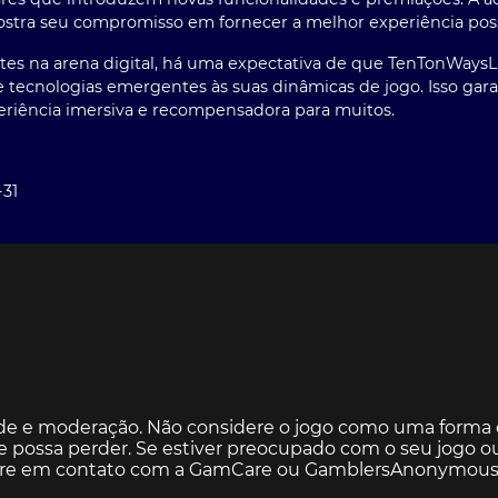
ostra seu compromisso em fornecer a melhor experiência poss
es na arena digital, há uma expectativa de que TenTonWaysLu
 tecnologias emergentes às suas dinâmicas de jogo. Isso gar
iência imersiva e recompensadora para muitos.
-31
de e moderação. Não considere o jogo como uma forma d
 possa perder. Se estiver preocupado com o seu jogo ou 
tre em contato com a
GamCare
ou
GamblersAnonymou